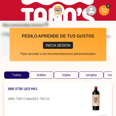
0
Recomendaciones
PEDILO APRENDE DE TUS GUSTOS
Sprite
Aquarius Agua
Pomelo, Naranja,
Saborizada
Sprite
Manzana
INICIA SESION
$
3500
$
3500
Para acceder a las recomendaciones personalizadas
Todos
dobles
triples
simples
menu 
VINO OTRO LOCO MAS
VINO TINTO MALBEC 750 CC