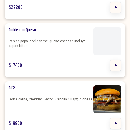
$
22200
+
Doble con Queso
Pan de papa, doble carne, queso cheddar, incluye
papas fritas.
$
17400
+
BK2
Doble carne, Cheddar, Bacon, Cebolla Crispy, Ajonesa.
$
19900
+