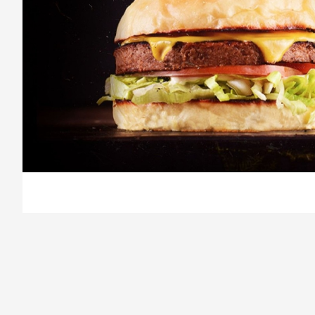
/salvaje/product/6318b0fe1d68460016872a4c/Not%20Salvaj