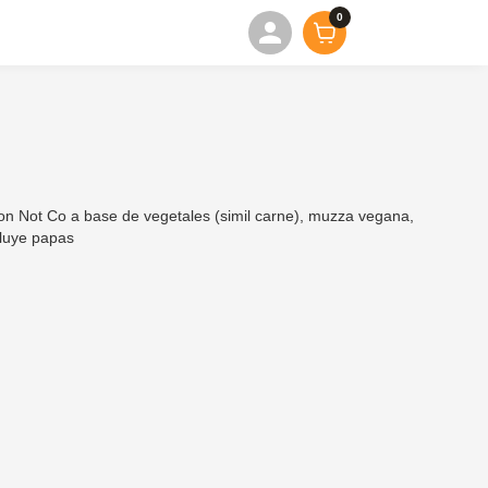
0
n Not Co a base de vegetales (simil carne), muzza vegana,
cluye papas