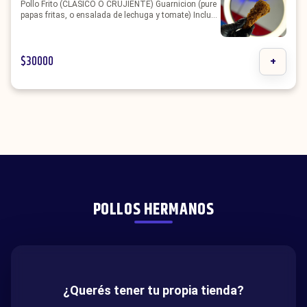
Pollo Frito (CLASICO O CRUJIENTE) Guarnicion (pure
papas fritas, o ensalada de lechuga y tomate) Incluye
3 aderezos (MAYO DE AJO PICANTE MOSTAZA o
KETCHUP)
$
30000
+
POLLOS HERMANOS
¿Querés tener tu propia tienda?