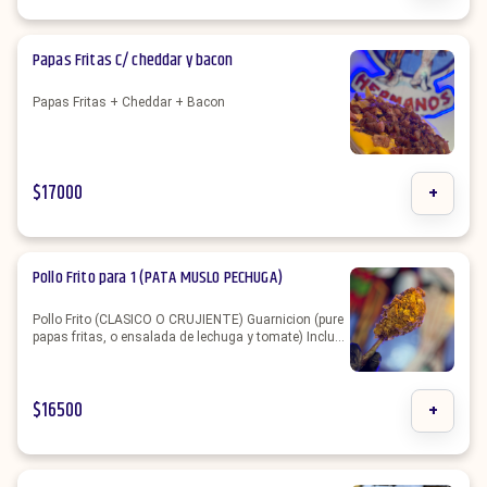
Papas Fritas C/ cheddar y bacon
Papas Fritas + Cheddar + Bacon
$
17000
+
Pollo Frito para 1 (PATA MUSLO PECHUGA)
Pollo Frito (CLASICO O CRUJIENTE) Guarnicion (pure
papas fritas, o ensalada de lechuga y tomate) Incluye
3 aderezos (MAYO DE AJO PICANTE MOSTAZA o
KETCHUP)
$
16500
+