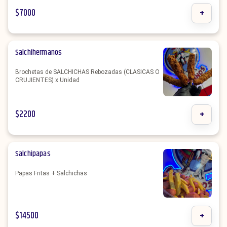
$
7000
+
Salchihermanos
Brochetas de SALCHICHAS Rebozadas (CLASICAS O
CRUJIENTES) x Unidad
$
2200
+
Salchipapas
Papas Fritas + Salchichas
$
14500
+