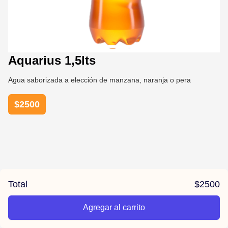
Aquarius 1,5lts
Agua saborizada a elección de manzana, naranja o pera
$
2500
Total
$
2500
Agregar al carrito
/pizzas-sebastiano/product/67dc36967f173c8dd079d290/Aquar