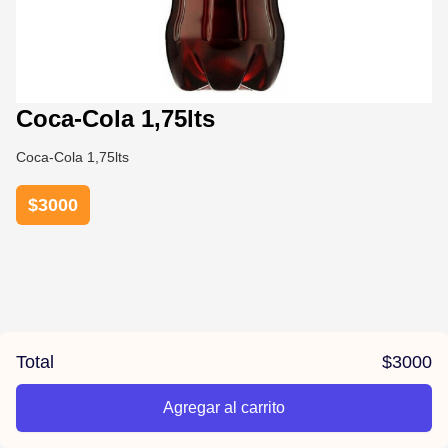
Coca-Cola 1,75lts
Coca-Cola 1,75lts
$
3000
Total
$
3000
Agregar al carrito
/pizzas-sebastiano/product/67b7ff015bde265eab2b66e0/Coca