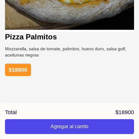
Pizza Palmitos
Mozzarella, salsa de tomate, palmitos, huevo duro, salsa golf,
aceitunas negras
$
18900
Total
$
18900
Agregar al carrito
/pizzas-sebastiano/product/67b7faba70e082cd424796b4/Pizz