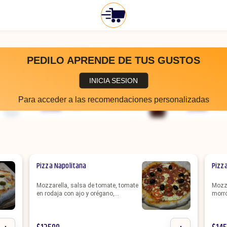
PEDILO APRENDE DE TUS GUSTOS
Sprite 1,75lts
Coca-Cola 
INICIA SESION
Sprite 1,75lts
Coca-Cola 1
Para acceder a las recomendaciones personalizadas
$
3000
$
3000
Pizza Napolitana
Pizza
Mozzarella, salsa de tomate, tomate
Mozza
en rodaja con ajo y orégano,
morró
aceitunas negras