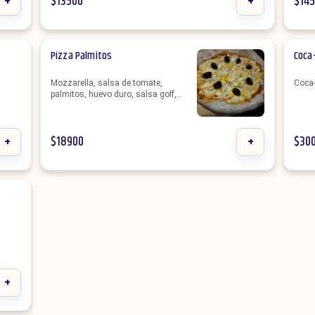
+
$
13500
+
$
14
Pizza Palmitos
Coca-
Mozzarella, salsa de tomate,
Coca-
palmitos, huevo duro, salsa golf,
aceitunas negras
+
$
18900
+
$
30
+