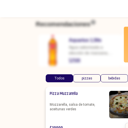
Recomendaciones
Aquarius 1,5lts
Agua saborizada a
elección de manzana,
naranja o pera
$
2500
Todos
pizzas
bebidas
Pizza Muzzarella
Mozzarella, salsa de tomate,
aceitunas verdes