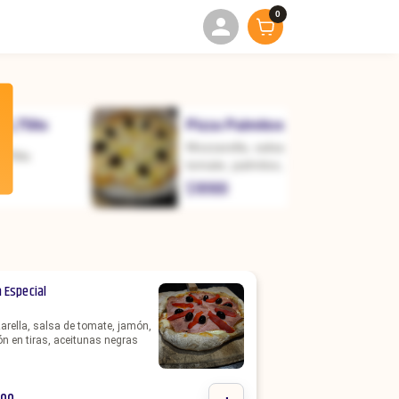
0
1,75lts
Pizza Palmitos
Mozzarella, salsa de
,75lts
tomate, palmitos, huevo
duro, salsa golf, aceitunas
$
18900
negras
 Especial
rella, salsa de tomate, jamón,
n en tiras, aceitunas negras