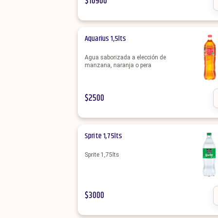
$
10900
Aquarius 1,5lts
Agua saborizada a elección de
manzana, naranja o pera
$
2500
Sprite 1,75lts
Sprite 1,75lts
$
3000