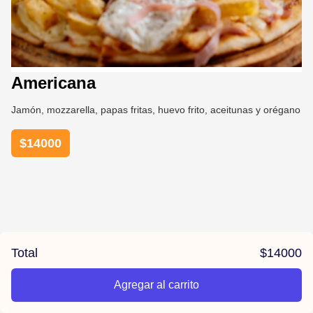
Americana
Jamón, mozzarella, papas fritas, huevo frito, aceitunas y orégano
$
14000
Total
$
14000
Agregar al carrito
/piedra--viento/product/6737e84f68828a8d7429f6a4/American