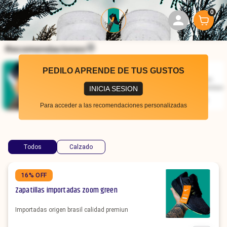
0
Recomendaciones
PEDILO APRENDE DE TUS GUSTOS
Zapatillas
Zapatillas
Importadas origen
Importadas origen
Importadas Zoom
Importadas Zoom
brasil calidad premiun
brasil calidad premiun
INICIA SESION
White
Green
$
32000
$
32000
$
38000
$
38000
Para acceder a las recomendaciones personalizadas
Todos
Calzado
16% OFF
Zapatillas importadas zoom green
Importadas origen brasil calidad premiun