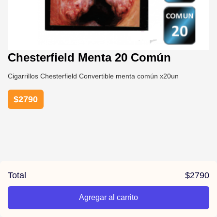
Chesterfield Menta 20 Común
Cigarrillos Chesterfield Convertible menta común x20un
$
2790
Total
$
2790
Agregar al carrito
/la-previa-fuentes/product/67b3c7dbb6d533d10f6b1fa1/C