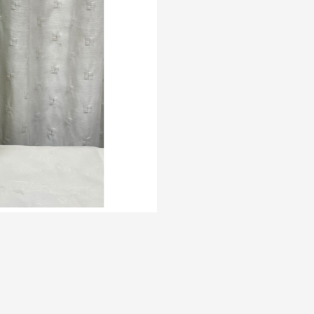
veza%20Heineken%201LT