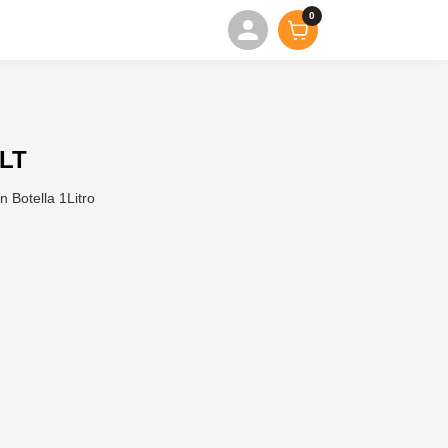
0
1LT
 Botella 1Litro