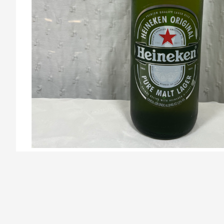
/la-previa-fuentes/product/67a2a4b7d2644bd0f7767095/Cer