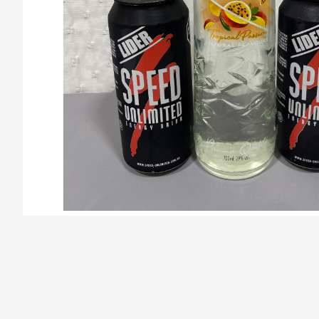
/la-previa-fuentes/product/67871f13b56b40817086c99c/S