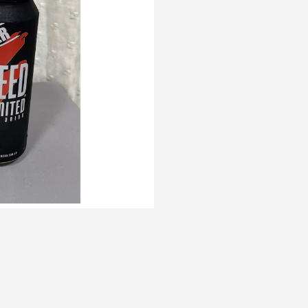
ernova%20Sab+%202%20speed%20XL