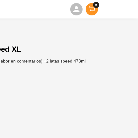
0
eed XL
sabor en comentarios) +2 latas speed 473ml