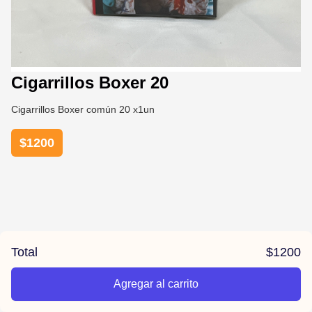
Cigarrillos Boxer 20
Cigarrillos Boxer común 20 x1un
$
1200
Total
$
1200
Agregar al carrito
/la-previa-fuentes/product/67848ecc5861d27afd6e69ce/Cigar