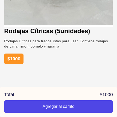
Rodajas Cítricas (5unidades)
Rodajas Cítricas para tragos listas para usar. Contiene rodajas
de Lima, limón, pomelo y naranja
$
1000
Total
$
1000
Agregar al carrito
/la-previa-fuentes/product/67848ddb5861d27afd6e69bf/Rod