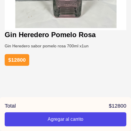
Gin Heredero Pomelo Rosa
Gin Heredero sabor pomelo rosa 700ml x1un
$
12800
Total
$
12800
Agregar al carrito
/la-previa-fuentes/product/6784895be3d88720c8f827ff/Gin