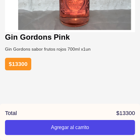
Gin Gordons Pink
Gin Gordons sabor frutos rojos 700ml x1un
$
13300
Total
$
13300
Agregar al carrito
/la-previa-fuentes/product/67848791e3d88720c8f827f3/Gin%