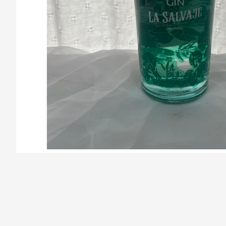
/la-previa-fuentes/product/678485c3e3d88720c8f827e4/Gin%