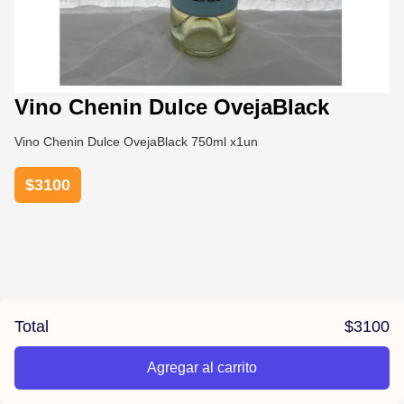
Vino Chenin Dulce OvejaBlack
Vino Chenin Dulce OvejaBlack 750ml x1un
$
3100
Total
$
3100
Agregar al carrito
/la-previa-fuentes/product/678483e4e3d88720c8f827d5/Vi