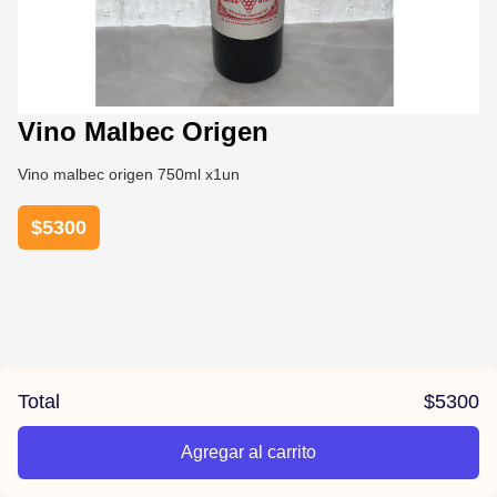
Vino Malbec Origen
Vino malbec origen 750ml x1un
$
5300
Total
$
5300
Agregar al carrito
/la-previa-fuentes/product/67847fcea26ce958c4eab473/Vino