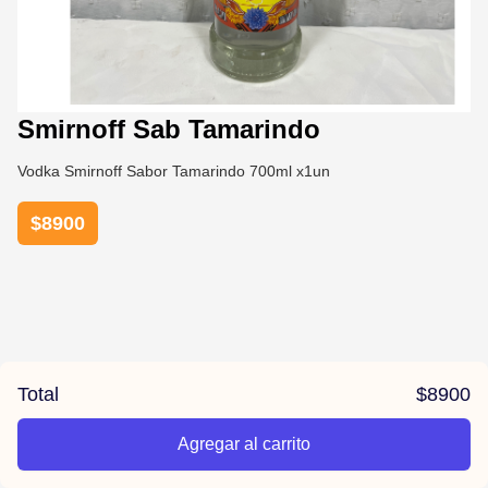
Smirnoff Sab Tamarindo
Vodka Smirnoff Sabor Tamarindo 700ml x1un
$
8900
Total
$
8900
Agregar al carrito
/la-previa-fuentes/product/67814a4dcb5b326883c0aaf1/Smir