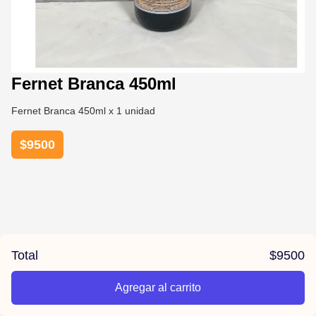
Fernet Branca 450ml
Fernet Branca 450ml x 1 unidad
$
9500
Total
$
9500
Agregar al carrito
/la-previa-fuentes/product/678119530fd7097746660f49/Fern