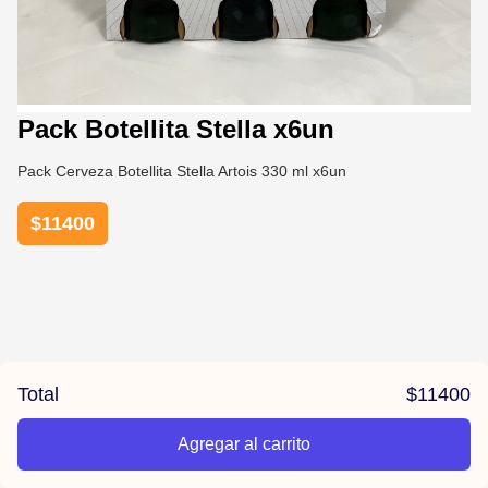
Pack Botellita Stella x6un
Pack Cerveza Botellita Stella Artois 330 ml x6un
$
11400
Total
$
11400
Agregar al carrito
/la-previa-fuentes/product/678118d80fd7097746660f46/Pack%