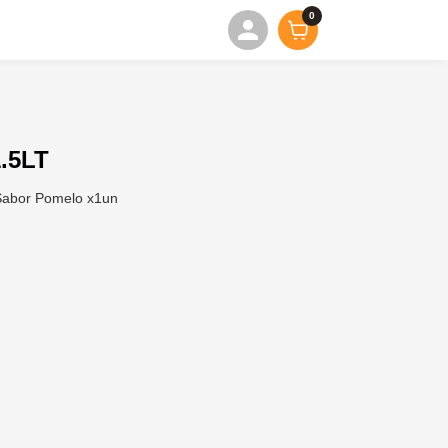
0
.5LT
 Sabor Pomelo x1un