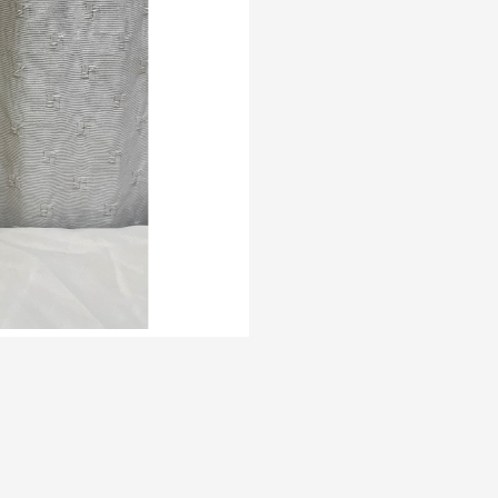
ua%20Sab%20Pomelo%201.5LT