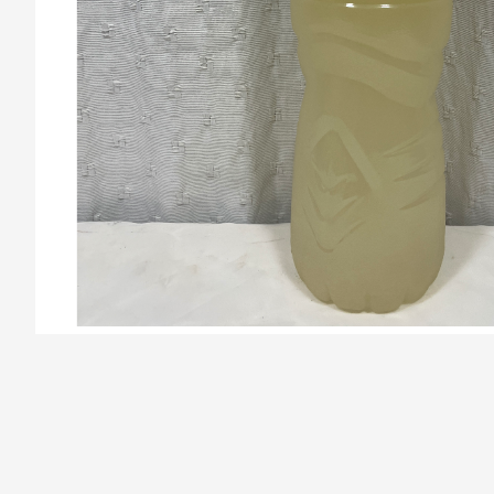
/la-previa-fuentes/product/67809cfef4005e28b2add737/Ag