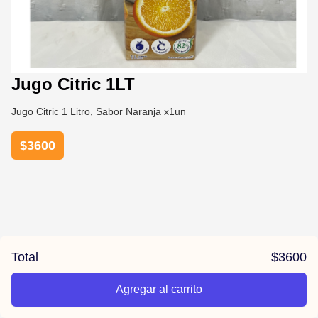
Jugo Citric 1LT
Jugo Citric 1 Litro, Sabor Naranja x1un
$
3600
Total
$
3600
Agregar al carrito
/la-previa-fuentes/product/67809bd4f4005e28b2add728/Jugo