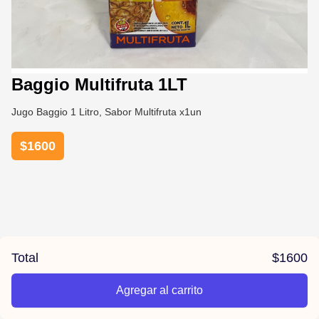
Baggio Multifruta 1LT
Jugo Baggio 1 Litro, Sabor Multifruta x1un
$
1600
Total
$
1600
Agregar al carrito
/la-previa-fuentes/product/67809b8df4005e28b2add722/Baggi