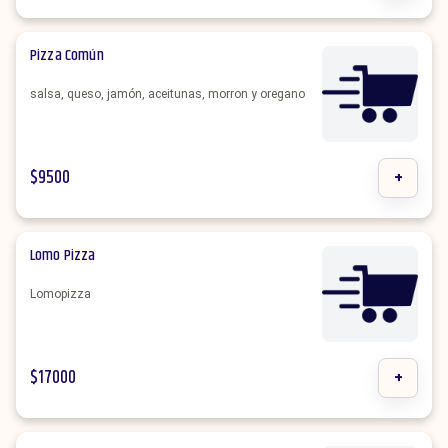
Pizza Común
salsa, queso, jamón, aceitunas, morron y oregano
$
9500
+
Lomo Pizza
Lomopizza
$
17000
+