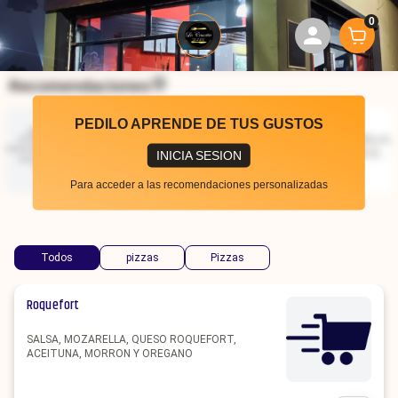
0
Recomendaciones
PEDILO APRENDE DE TUS GUSTOS
Especial
Napolitana
SALSA, MOZARELLA,
SALSA, MOZARELLA,
JAMON, HUEVO
JAMON, TOMATE EN
INICIA SESION
RALLADO,
RODAJAS, AJO,
$
9700
$
9700
ACEITUNA, MORRON
ACEITUNA, MORRON
Para acceder a las recomendaciones personalizadas
Y OREGANO
Y OREGANO.
Todos
pizzas
Pizzas
Roquefort
SALSA, MOZARELLA, QUESO ROQUEFORT,
ACEITUNA, MORRON Y OREGANO