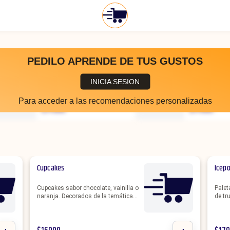
PEDILO APRENDE DE TUS GUSTOS
Obleas Bañadas
Oreos Ba
INICIA SESION
X 12 unidades. Galletitas
X 12 unidade
obleas sabor frutilla,
oreos baña
Para acceder a las recomendaciones personalizadas
vainilla, limón con
chocolate s
$
17000
$
17000
cobertura de chocolate
chocolate b
blanco o semi amargo. Se
hacen perso
hacen personalizadas con
la temática q
el color o la temática que
elijas.
Cupcakes
Icep
Cupcakes sabor chocolate, vainilla o
Palet
naranja. Decorados de la temática
de tr
que elijas, totalmente personalizado.
de ch
Decoración en pasta ballina o en
La te
crema.