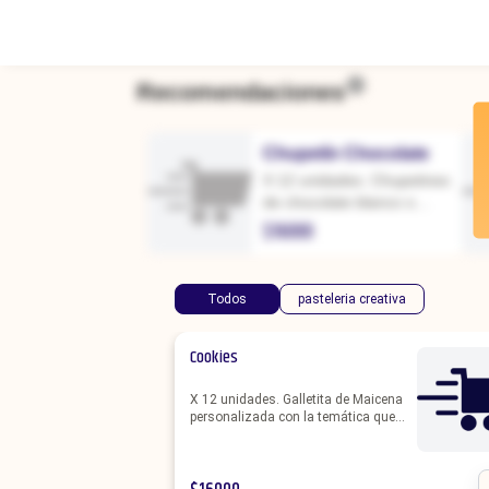
Recomendaciones
Chupetín Chocolate
X 12 unidades. Chupetines
de chocolate blanco o
semi amargo. Se hacen
$
16000
personalizadas con el
color o temática a
elección.
Todos
pasteleria creativa
Cookies
X 12 unidades. Galletita de Maicena
personalizada con la temática que
elijas.