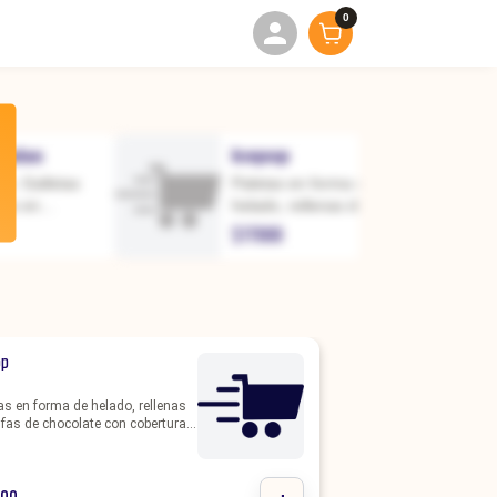
0
ñadas
Icepop
s. Galletas
Paletas en forma de
das en
helado, rellenas de trufas
emi amargo o
de chocolate con
$
17000
lanco. Se
cobertura de chocolate
nalizadas de
semi amargo o blanco. La
ue elijas.
temática es personalizada
op
as en forma de helado, rellenas
ufas de chocolate con cobertura
ocolate semi amargo o blanco.
mática es personalizada