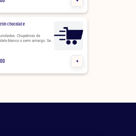
000
+
etín chocolate
unidades. Chupetines de
late blanco o semi amargo. Se
 personalizadas con el color o
ica a elección.
000
+