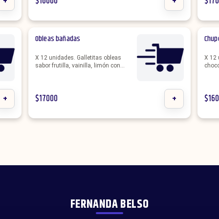
+
$
16000
+
$
17
Obleas bañadas
Chup
X 12 unidades. Galletitas obleas
X 12 
sabor frutilla, vainilla, limón con
choco
cobertura de chocolate blanco o semi
hacen
amargo. Se hacen personalizadas
temát
con el color o la temática que elijas.
+
$
17000
+
$
16
FERNANDA BELSO