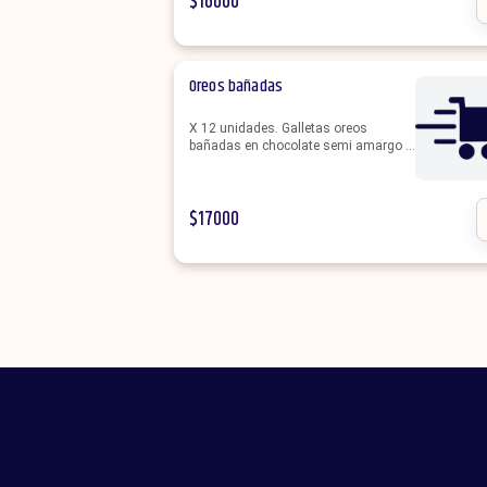
$
16000
Oreos bañadas
X 12 unidades. Galletas oreos
bañadas en chocolate semi amargo o
chocolate blanco. Se hacen
personalizadas de la temática que
elijas.
$
17000