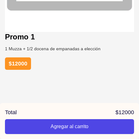
Promo 1
1 Muzza + 1/2 docena de empanadas a elección
$
12000
Total
$
12000
Agregar al carrito
/el-parana/product/6789cbdc6ac6f178734a8f48/Promo%201