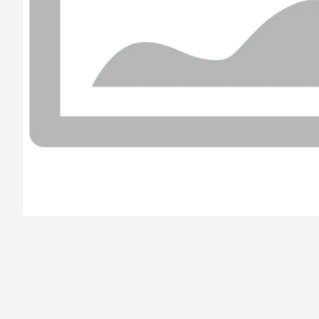
/el-parana/product/6789c96c6ac6f178734a8f30/Mila%20pi