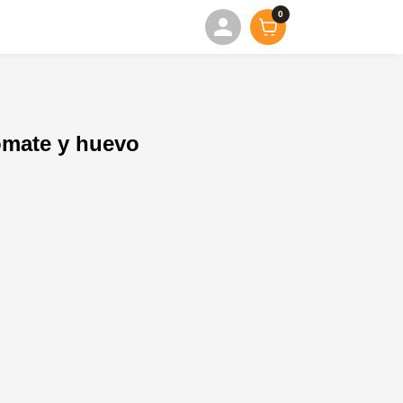
0
omate y huevo