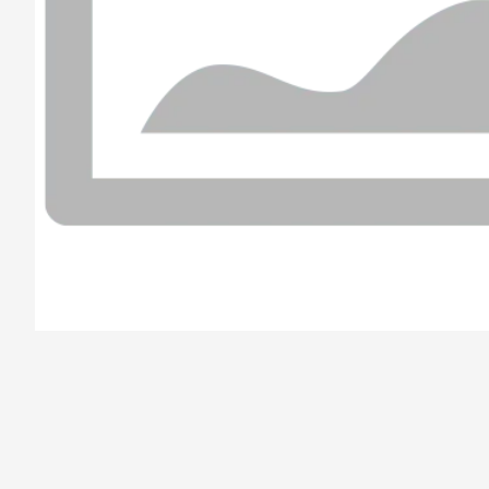
/el-parana/product/6789c6db6ac6f178734a8f18/Jam%C3