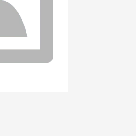
%B3n%20y%20queso%20+%20tomate%20y%20huevo