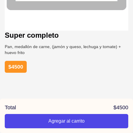
Super completo
Pan, medallón de carne, (jamón y queso, lechuga y tomate) +
huevo frito
$
4500
Total
$
4500
Agregar al carrito
/el-parana/product/6789c194a2651c5b2195e525/Super%20co