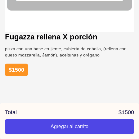
Fugazza rellena X porción
pizza con una base crujiente, cubierta de cebolla, (rellena con
queso mozzarella, Jamón), aceitunas y orégano
$
1500
Total
$
1500
Agregar al carrito
/el-parana/product/6789b4877b2526af75d8ecfe/Fugazza%2