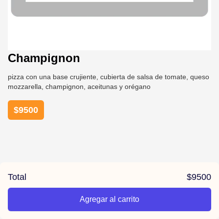
Champignon
pizza con una base crujiente, cubierta de salsa de tomate, queso
mozzarella, champignon, aceitunas y orégano
$
9500
Total
$
9500
Agregar al carrito
/el-parana/product/6789b0ca7b2526af75d8ece3/Champignon