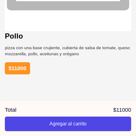
Pollo
pizza con una base crujiente, cubierta de salsa de tomate, queso
mozzarella, pollo, aceitunas y orégano
$
11000
Total
$
11000
Agregar al carrito
/el-parana/product/6789b02f7b2526af75d8ecda/Pollo