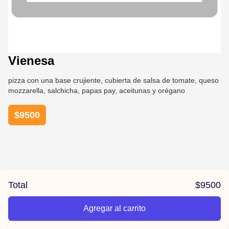
Vienesa
pizza con una base crujiente, cubierta de salsa de tomate, queso
mozzarella, salchicha, papas pay, aceitunas y orégano
$
9500
Total
$
9500
Agregar al carrito
/el-parana/product/6789afe07b2526af75d8ecd4/Vienesa