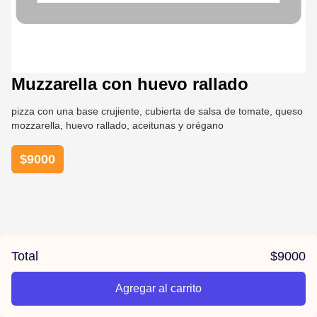
Muzzarella con huevo rallado
pizza con una base crujiente, cubierta de salsa de tomate, queso
mozzarella, huevo rallado, aceitunas y orégano
$
9000
Total
$
9000
Agregar al carrito
/el-parana/product/6789a348de719bac637aa42b/Muzzarella