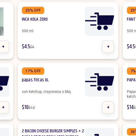
25% OFF
25
INCA KOLA ZERO
FANT
500 ml
500 
+
$
4.5
+
$
4.5
$
6
17% OFF
7%
papas fritas XL
PAPA
con ketchup, mayonesa o bbq.
Papas
ketch
+
$
10
+
$
14
$
12
$
2 BACON CHEESE BURGER SIMPLES + 2
26