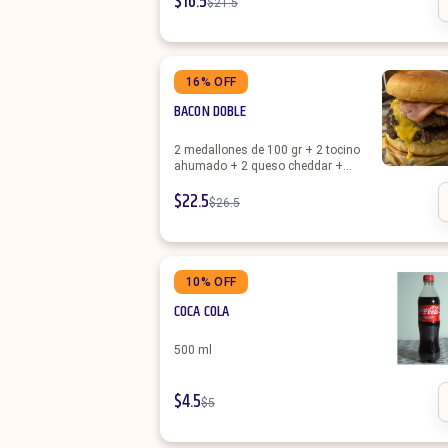
$
16.5
$
21.5
16% OFF
BACON DOBLE
2 medallones de 100 gr + 2 tocino
ahumado + 2 queso cheddar +
porción de papas
$
22.5
$
26.5
10% OFF
COCA COLA
500 ml
$
4.5
$
5