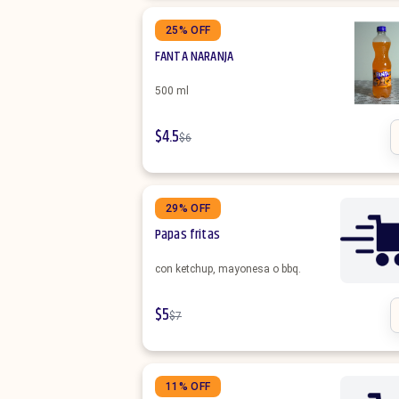
25% OFF
FANTA NARANJA
500 ml
$
4.5
$
6
29% OFF
Papas fritas
con ketchup, mayonesa o bbq.
$
5
$
7
11% OFF