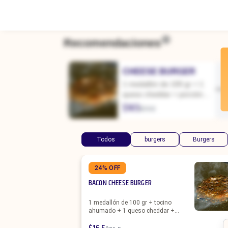
Recomendaciones
CHEESE BURGER
1 medallón de 100 gr + 1
queso cheddar + porción
de papas
$
14.5
$
19.5
Todos
burgers
Burgers
24% OFF
BACON CHEESE BURGER
1 medallón de 100 gr + tocino
ahumado + 1 queso cheddar +
porción de papas