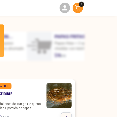
0
ACON
PAPAS FRITAS XL
 + queso
Papas fritas + 2 queso
ocino ahumado
cheddar con ketchup,
mayonesa o bbq.
$
14
$
15
% OFF
SE DOBLE
allones de 100 gr + 2 queso
ar + porción de papas