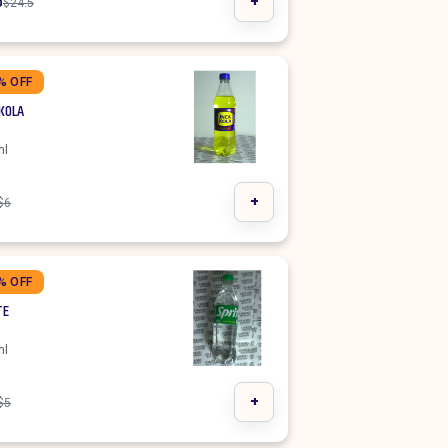
5
+
$
24.5
% OFF
 KOLA
ml
+
$
6
% OFF
TE
ml
+
$
5