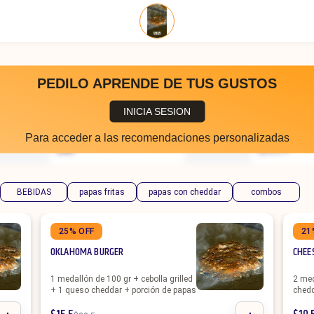
PEDILO APRENDE DE TUS GUSTOS
2 BACON CHEESE
FRIES B
INICIA SESION
BURGER SIMPLES + 2
CHEESE
2 HAMBURGUESAS
Papas fritas
ACOMPAÑADAS CON
cheddar + t
PAPAS FRITAS
Para acceder a las recomendaciones personalizadas
PAPAS FRITAS
$
40
$
17
REGULARES
$
19
EXTRAS
BEBIDAS
papas fritas
papas con cheddar
combos
25% OFF
21
OKLAHOMA BURGER
CHEE
1 medallón de 100 gr + cebolla grilled
2 med
+ 1 queso cheddar + porción de papas
chedd