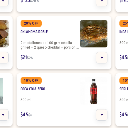
+
$
15.5
+
$
19.
$
20.5
20% OFF
25
OKLAHOMA DOBLE
INCA
2 medallones de 100 gr + cebolla
500 
grilled + 2 queso cheddar + porción de
papas
+
$
21
+
$
4.5
$
26
10% OFF
10
COCA COLA ZERO
SPRI
500 ml
500 
+
$
4.5
+
$
4.5
$
5