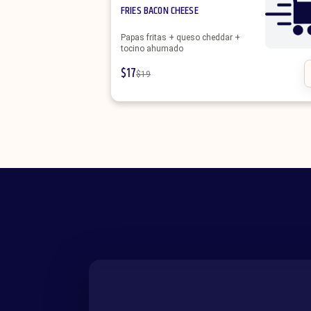
FRIES BACON CHEESE
Papas fritas + queso cheddar +
tocino ahumado
$
17
$
19