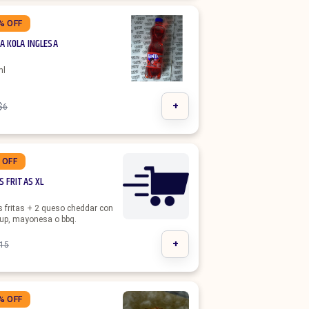
% OFF
A KOLA INGLESA
ml
+
$
6
 OFF
S FRITAS XL
 fritas + 2 queso cheddar con
up, mayonesa o bbq.
+
15
% OFF