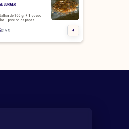
SE BURGER
allón de 100 gr + 1 queso
ar + porción de papas
5
+
$
19.5