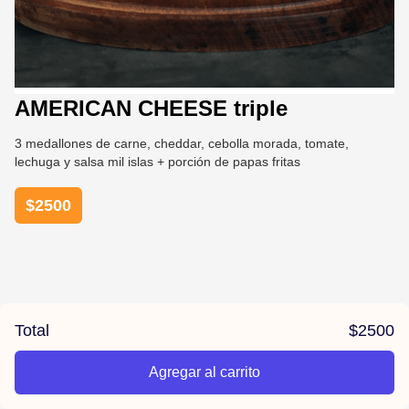
AMERICAN CHEESE triple
3 medallones de carne, cheddar, cebolla morada, tomate,
lechuga y salsa mil islas + porción de papas fritas
$
2500
Total
$
2500
Agregar al carrito
/burgertak/product/641b64776abace00149b7db2/AMERICAN