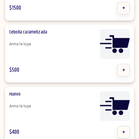
$
1500
+
Cebolla caramelizada
Arma la tuya
$
500
+
Huevo
Arma la tuya
$
400
+