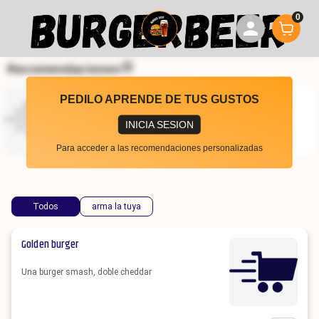
0
Recomendaciones
PEDILO APRENDE DE TUS GUSTOS
Aros De Cebolla
Huevo
Arma la tuya
Arma la tuya
INICIA SESION
$
400
$
400
Para acceder a las recomendaciones personalizadas
Todos
arma la tuya
Golden burger
Una burger smash, doble cheddar