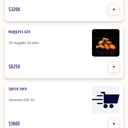
$
3200
+
Nuggets x20
20 nuggets de pollo
$
6250
+
Sprite zero
Gaseosa 500 ml
$
1800
+