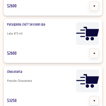
$
2600
+
Patagonia 24/7 Session ipa
Lata 473 ml
$
2600
+
Chocotorta
Porción Chocotorta
$
3250
+