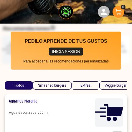
0
Recomendaciones
PEDILO APRENDE DE TUS GUSTOS
BL Children
BL Children
Pan brioche, medallón
6 nuggets de pollo,
Nuggets
de carne 70gr,
papas pequeñas, jugo
INICIA SESION
cheddar, papas
cepita 300cc.
$
5400
$
5400
pequeñas, jugo cepita
Para acceder a las recomendaciones personalizadas
300cc.
Todos
Smashed burgers
Extras
Veggie burgers
Aquarius Naranja
Agua saborizada 500 ml