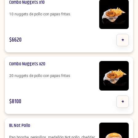
Combo Nuggets x10
10 nuggets de pollo con papas fritas.
$
6620
+
Combo Nuggets x20
20 nuggets de pollo con papas fritas
$
8100
+
BL Not Pollo
Pan brioche, pepinillos, medallón Not pollo, cheddar