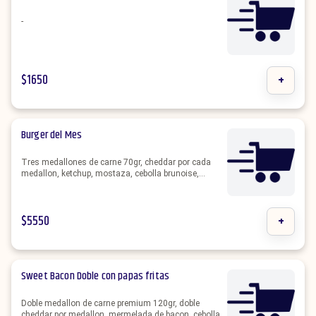
-
$
1650
+
Burger del Mes
Tres medallones de carne 70gr, cheddar por cada
medallon, ketchup, mostaza, cebolla brunoise,
pepinillos. SIN PAPAS.
$
5550
+
Sweet Bacon Doble con papas fritas
Doble medallon de carne premium 120gr, doble
cheddar por medallon, mermelada de bacon, cebolla