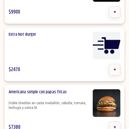
$
9900
+
Extra Not Burger
.
$
2470
+
Americana simple con papas fritas
Doble cheddar en cada medallón, cebolla, tomate,
lechuga y salsa bl.
$
7380
+