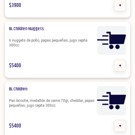
$
3900
+
BL Children Nuggets
6 nuggets de pollo, papas pequeñas, jugo cepita
300cc.
$
5400
+
BL Children
Pan brioche, medallón de carne 70gr, cheddar, papas
pequeñas, jugo cepita 300cc.
$
5400
+