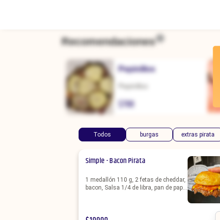
Recomendaciones
Pepinillos
Pepinillos
$
700
Todos
burgas
extras pirata
Simple - Bacon Pirata
1 medallón 110 g, 2 fetas de cheddar,
bacon, Salsa 1/4 de libra, pan de papa
+ Porción de Fritas.