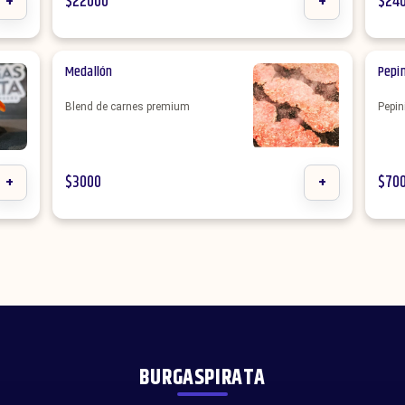
+
$
22000
+
$
24
Medallón
Pepin
Blend de carnes premium
Pepin
+
$
3000
+
$
70
BURGASPIRATA