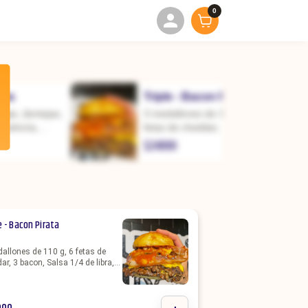
0
ata
Triple - Bacon Pirata
gie, (lentejas,
3 medallones de 110 g, 6
anahoria,
fetas de cheddar, 3 bacon,
cula, tomate,
Salsa 1/4 de libra, pan de
$
24000
yonesa con
papa + Porción de Fritas.
 pan de papa +
ritas
e - Bacon Pirata
allones de 110 g, 6 fetas de
ar, 3 bacon, Salsa 1/4 de libra,
e papa + Porción de Fritas.