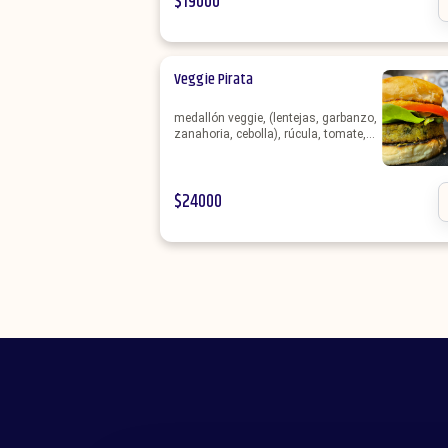
$
19000
Veggie Pirata
medallón veggie, (lentejas, garbanzo,
zanahoria, cebolla), rúcula, tomate,
salsa de mayonesa con Zanahoria ,
pan de papa + Porción de Fritas
$
24000