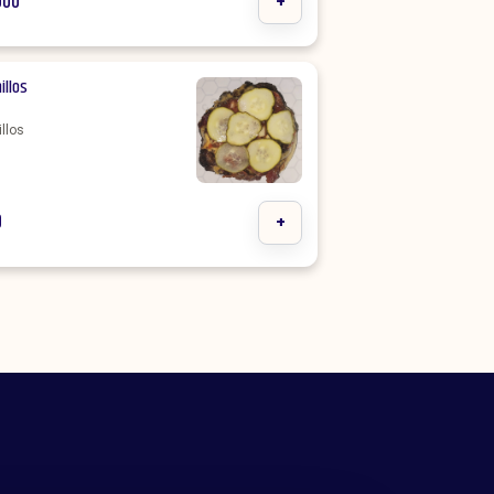
000
+
illos
illos
0
+