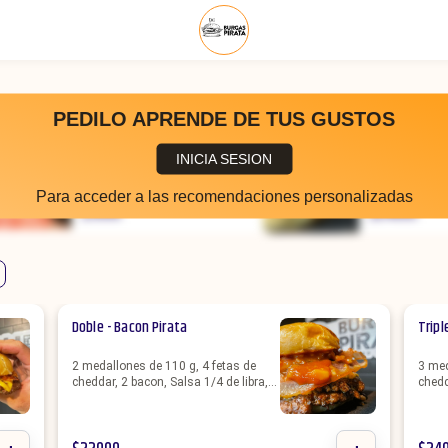
PEDILO APRENDE DE TUS GUSTOS
Medallón
Veggie Pir
INICIA SESION
medallón veg
Blend de carnes premium
garbanzo, z
Para acceder a las recomendaciones personalizadas
cebolla), rú
$
3000
$
24000
salsa de ma
Zanahoria ,
Porción de F
Doble - Bacon Pirata
Tripl
2 medallones de 110 g, 4 fetas de
3 med
cheddar, 2 bacon, Salsa 1/4 de libra,
chedd
pan de papa + Porción de Fritas.
pan d