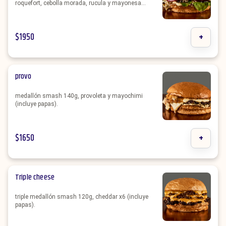
roquefort, cebolla morada, rucula y mayonesa
(incluye papas).
$
1950
+
provo
medallón smash 140g, provoleta y mayochimi
(incluye papas).
$
1650
+
Triple cheese
triple medallón smash 120g, cheddar x6 (incluye
papas).