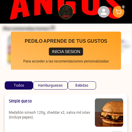
0
Recomendaciones
PEDILO APRENDE DE TUS GUSTOS
Cerveza Brahma
Cerveza Andes
Cerveza Brahma Lata
Cerveza Andes Origen
Lata 473 Ml.
Origen Roja Lata
473 ml.
roja lata 473 Cm3
INICIA SESION
473 Cm3
$
450
$
500
Para acceder a las recomendaciones personalizadas
Todos
Hamburguesas
Bebidas
Simple queso
Medallón smash 120g, cheddar x2, salsa mil islas
(incluye papas).