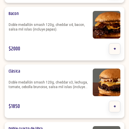
Bacon
Doble medallón smash 120g, cheddar x4, bacon,
salsa mil islas (incluye papas).
$
2000
+
Clásica
Doble medallón smash 120g, cheddar x3, lechuga,
tomate, cebolla brunoise, salsa mil islas (incluye
papas).
$
1850
+
Doble cuarto de libra