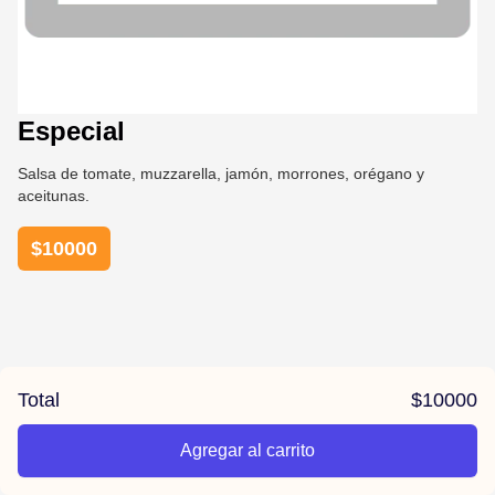
Especial
Salsa de tomate, muzzarella, jamón, morrones, orégano y
aceitunas.
$
10000
Total
$
10000
Agregar al carrito
/algo-rico-hudson/product/678c4bb3bccff2c304618c45/Especia